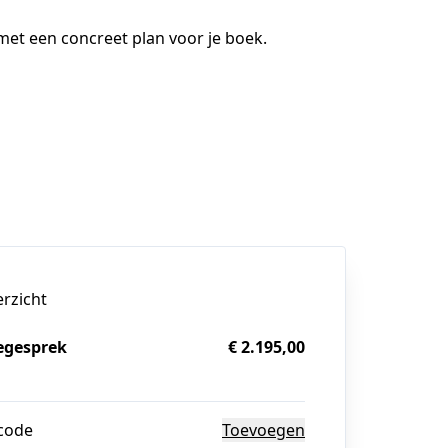
met een concreet plan voor je boek.
erzicht
egesprek
€ 2.195,00
g
code
Toevoegen