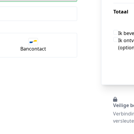
Totaal
Ik bev
Ik ont
(option
Bancontact
Veilige b
Verbindi
versleute